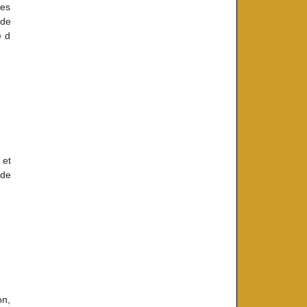
ses
 de
e d
 et
 de
on,