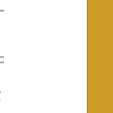
 de
ets
des
e
s