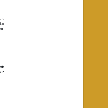
ert
 Le
es,
s
fit
sur